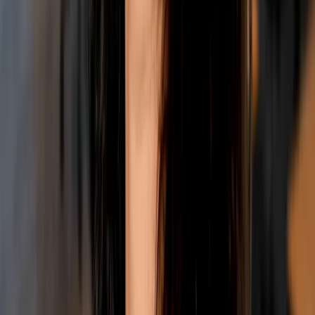
CONTACT
L'équipe du service client MG Colors réunit expérience et
perspectives de 5 nations différentes - pour que vous
receviez toujours un soutien compétent. Si vous n'êtes
pas sûr de la meilleure façon de résoudre un problème,
écrivez-nous ou appelez-nous. Vous recevrez une réponse
compétente dans les plus brefs délais.
CONTACT
L'équipe du service client MG Colors réunit expérience et
perspectives de 5 nations différentes - pour que vous
receviez toujours un soutien compétent. Si vous n'êtes
pas sûr de la meilleure façon de résoudre un problème,
écrivez-nous ou appelez-nous. Vous recevrez une réponse
compétente dans les plus brefs délais.