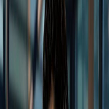
FR
Marques
Contact
Carrière
À propos
DE